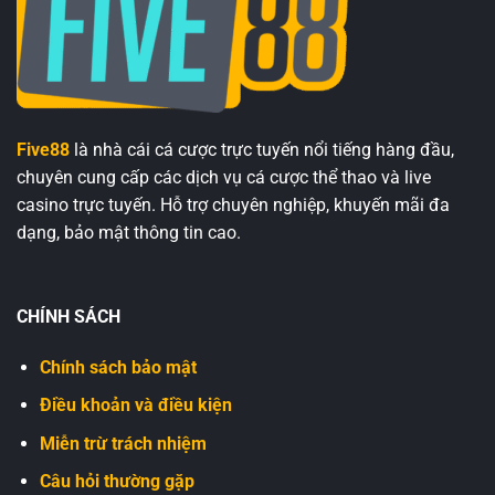
Five88
là nhà cái cá cược trực tuyến nổi tiếng hàng đầu,
chuyên cung cấp các dịch vụ cá cược thể thao và live
casino trực tuyến. Hỗ trợ chuyên nghiệp, khuyến mãi đa
dạng, bảo mật thông tin cao.
CHÍNH SÁCH
Chính sách bảo mật
Điều khoản và điều kiện
Miễn trừ trách nhiệm
Câu hỏi thường gặp