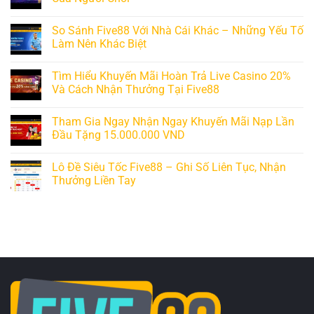
So Sánh Five88 Với Nhà Cái Khác – Những Yếu Tố
Làm Nên Khác Biệt
Tìm Hiểu Khuyến Mãi Hoàn Trả Live Casino 20%
Và Cách Nhận Thưởng Tại Five88
Tham Gia Ngay Nhận Ngay Khuyến Mãi Nạp Lần
Đầu Tặng 15.000.000 VND
Lô Đề Siêu Tốc Five88 – Ghi Số Liên Tục, Nhận
Thưởng Liền Tay