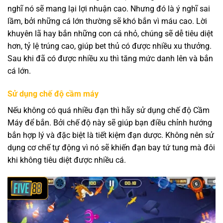
nghĩ nó sẽ mang lại lợi nhuận cao. Nhưng đó là ý nghĩ sai
lầm, bởi những cá lớn thường sẽ khó bắn vì máu cao. Lời
khuyên lã hay bắn những con cá nhỏ, chúng sẽ dễ tiêu diệt
hơn, tỷ lệ trúng cao, giúp bet thủ có được nhiều xu thưởng.
Sau khi đã có được nhiều xu thì tăng mức danh lên và bắn
cá lớn.
Sử dụng chế độ cầm máy
Nếu không có quá nhiều đạn thì hãy sử dụng chế độ Cầm
Máy để bắn. Bởi chế độ này sẽ giúp bạn điều chỉnh hướng
bắn hợp lý và đặc biệt là tiết kiệm đạn dược. Không nên sử
dụng cơ chế tự động vì nó sẽ khiến đạn bay tứ tung mà đôi
khi không tiêu diệt được nhiều cá.