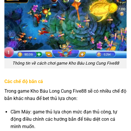
Thông tin về cách chơi game Kho Báu Long Cung Five88
Các chế độ bắn cá
Trong game Kho Báu Long Cung Five88 sẽ có nhiều chế độ
bắn khác nhau để bet thủ lựa chọn:
Cầm Máy: game thủ lựa chọn mức đạn thủ công, tự
động điều chỉnh các hướng bắn để tiêu diệt con cá
mình muốn.