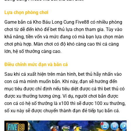
Lựa chọn phòng chơi
Game bắn cá Kho Báu Long Cung Five88 có nhiều phòng
chơi từ dễ đến khó để bet thủ lựa chọn tham gia. Tùy vào
khả năng, tiền vốn và mức đang có mà bạn lựa chọn màn
chơi phù hợp. Màn chơi có độ khó càng cao thì cá càng
lớn, hệ số thưởng càng cao.
Điều chỉnh mức đạn và bắn cá
Sau khi cá xuất hiện trên màn hình, bet thủ hãy nhấn vào
con cá mà mình muốn bắn. Khi này, đạn sẽ hướng đến
mục tiêu được chỉ định nếu tiêu diệt được cá thì bet thủ có
được xu thưởng tương ứng. Ví dụ, người chơi bắn được
con cá có hệ số thưởng là x100 thì sẽ được 100 xu thưởng,
số xu này sẽ được chuyển thành đạn đẻ tiếp tục bắn cá.