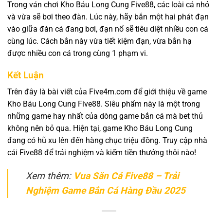
Trong ván chơi Kho Báu Long Cung Five88, các loài cá nhỏ
và vừa sẽ bơi theo đàn. Lúc này, hãy bắn một hai phát đạn
vào giữa đàn cá đang bơi, đạn nổ sẽ tiêu diệt nhiều con cá
cùng lúc. Cách bắn này vừa tiết kiệm đạn, vừa bắn hạ
được nhiều con cá trong cùng 1 phạm vi.
Kết Luận
Trên đây là bài viết của Five4m.com để giới thiệu về game
Kho Báu Long Cung Five88. Siêu phẩm này là một trong
những game hay nhất của dòng game bắn cá mà bet thủ
không nên bỏ qua. Hiện tại, game Kho Báu Long Cung
đang có hũ xu lên đến hàng chục triệu đồng. Truy cập nhà
cái Five88 để trải nghiệm và kiếm tiền thưởng thôi nào!
Xem thêm:
Vua Săn Cá Five88 – Trải
Nghiệm Game Bắn Cá Hàng Đầu 2025