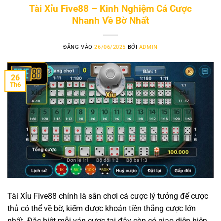
Tài Xỉu Five88 – Kinh Nghiệm Cá Cược
Nhanh Về Bờ Nhất
ĐĂNG VÀO
26/06/2025
BỞI
ADMIN
26
Th6
Tài Xỉu Five88 chính là sân chơi cá cược lý tưởng để cược
thủ có thể về bờ, kiếm được khoản tiền thắng cược lớn
nhất. Đặc biệt mỗi ván cược tại đây còn có giao diện hiện