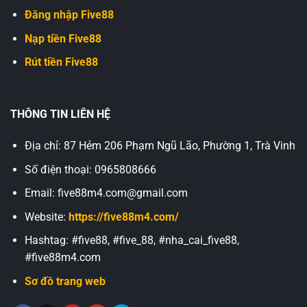
Đăng nhập Five88
Nạp tiền Five88
Rút tiền Five88
THÔNG TIN LIÊN HỆ
Địa chỉ: 87 Hẻm 206 Phạm Ngũ Lão, Phường 1, Trà Vinh
Số điện thoại: 0965808666
Email:
five88m4.com@gmail.com
Website:
https://five88m4.com/
Hashtag: #five88, #five_88, #nha_cai_five88,
#five88m4.com
Sơ đồ trang web