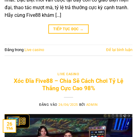
đại, thao tác mượt mà, tỷ lệ trả thưởng cực kỳ cạnh tranh.
Hãy cùng Five88 khám […]
TIẾP TỤC ĐỌC
→
Đăng trong
Live casino
Để lại bình luận
LIVE CASINO
Xóc Đĩa Five88 – Chia Sẽ Cách Chơi Tỷ Lệ
Thắng Cực Cao 98%
ĐĂNG VÀO
26/06/2025
BỞI
ADMIN
26
Th6