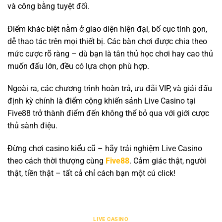
và công bằng tuyệt đối.
Điểm khác biệt nằm ở giao diện hiện đại, bố cục tinh gọn,
dễ thao tác trên mọi thiết bị. Các bàn chơi được chia theo
mức cược rõ ràng – dù bạn là tân thủ học chơi hay cao thủ
muốn đấu lớn, đều có lựa chọn phù hợp.
Ngoài ra, các chương trình hoàn trả, ưu đãi VIP, và giải đấu
định kỳ chính là điểm cộng khiến sảnh Live Casino tại
Five88 trở thành điểm đến không thể bỏ qua với giới cược
thủ sành điệu.
Đừng chơi casino kiểu cũ – hãy trải nghiệm Live Casino
theo cách thời thượng cùng
Five88
. Cảm giác thật, người
thật, tiền thật – tất cả chỉ cách bạn một cú click!
LIVE CASINO