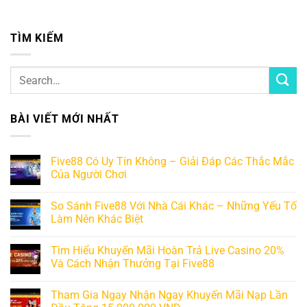
TÌM KIẾM
BÀI VIẾT MỚI NHẤT
Five88 Có Uy Tín Không – Giải Đáp Các Thắc Mắc
Của Người Chơi
So Sánh Five88 Với Nhà Cái Khác – Những Yếu Tố
Làm Nên Khác Biệt
Tìm Hiểu Khuyến Mãi Hoàn Trả Live Casino 20%
Và Cách Nhận Thưởng Tại Five88
Tham Gia Ngay Nhận Ngay Khuyến Mãi Nạp Lần