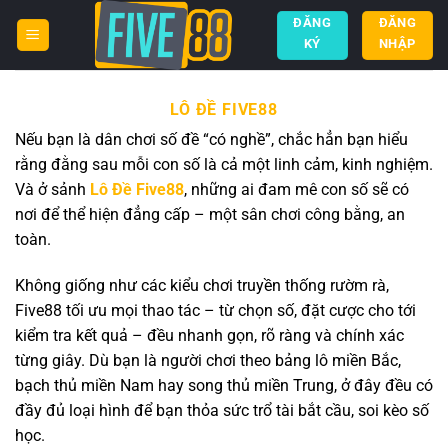
Bỏ
ĐĂNG
ĐĂNG
qua
KÝ
NHẬP
nội
dung
LÔ ĐỀ
FIVE88
Nếu bạn là dân chơi số đề “có nghề”, chắc hẳn bạn hiểu
rằng đằng sau mỗi con số là cả một linh cảm, kinh nghiệm.
Và ở sảnh
Lô Đề Five88
, những ai đam mê con số sẽ có
nơi để thể hiện đẳng cấp – một sân chơi công bằng, an
toàn.
Không giống như các kiểu chơi truyền thống rườm rà,
Five88 tối ưu mọi thao tác – từ chọn số, đặt cược cho tới
kiểm tra kết quả – đều nhanh gọn, rõ ràng và chính xác
từng giây. Dù bạn là người chơi theo bảng lô miền Bắc,
bạch thủ miền Nam hay song thủ miền Trung, ở đây đều có
đầy đủ loại hình để bạn thỏa sức trổ tài bắt cầu, soi kèo số
học.