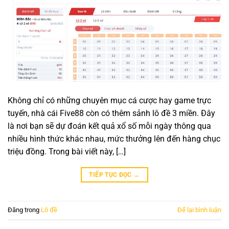
Không chỉ có những chuyên mục cá cược hay game trực
tuyến, nhà cái Five88 còn có thêm sảnh lô đề 3 miền. Đây
là nơi bạn sẽ dự đoán kết quả xổ số mỗi ngày thông qua
nhiều hình thức khác nhau, mức thưởng lên đến hàng chục
triệu đồng. Trong bài viết này, […]
TIẾP TỤC ĐỌC
→
Đăng trong
Lô đề
Để lại bình luận